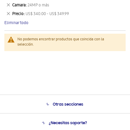
este
Eliminar
Camara
24MP o más
artículo
este
Eliminar
Precio
US$ 340.00 - US$ 349.99
artículo
este
Eliminar todo
artículo
No podemos encontrar productos que coincida con la
selección.
Otras secciones
Conócenos
¿Necesitas soporte?
Soporte