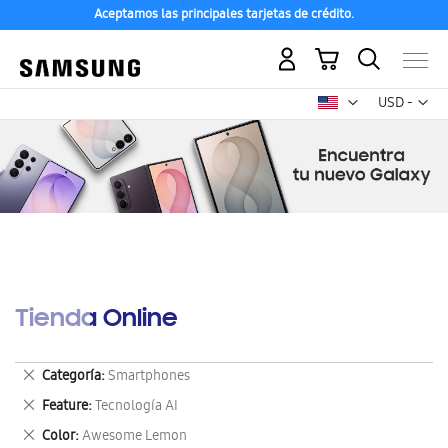
Aceptamos las principales tarjetas de crédito.
Mi carrito
Mon
USD -
dólar
estadounid
Tienda Online
Eliminar
Categoría
Smartphones
este
Eliminar
Feature
Tecnología AI
artículo
este
Eliminar
Color
Awesome Lemon
artículo