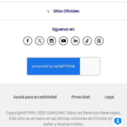
Seguimiento de tu pedido
Soporte telefónico
Sitios Oficiales
Condiciones de Compra
Soporte vía eMail
Preguntas Frecuentes
Samsung Costa Rica
Síguenos en:
Samsung Ecuador
Samsung El Salvador
Samsung Guatemala
Samsung Honduras
Samsung Nicaragua
Samsung Panamá
Samsung República Dominicana
Samsung Venezuela
Ayuda para accesibilidad
Privacidad
Legal
Copyright© 1995-2025 SAMSUNG Todos los Derechos Reservados.
Este sitio se ve mejor en las últimas versiones de Chrome, Edge,
Safari y Mozilla Firefox.