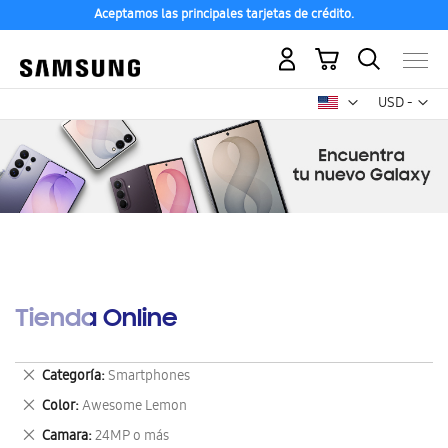
Aceptamos las principales tarjetas de crédito.
Mi carrito
Mon
USD -
dólar
estadounid
Tienda Online
Eliminar
Categoría
Smartphones
este
Eliminar
Color
Awesome Lemon
artículo
este
Eliminar
Camara
24MP o más
artículo