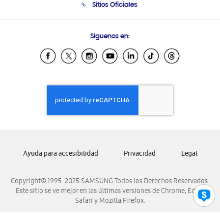
Sitios Oficiales
Condiciones de Compra
Soporte vía eMail
Preguntas Frecuentes
Samsung Costa Rica
Síguenos en:
Samsung Ecuador
Samsung El Salvador
Samsung Guatemala
Samsung Honduras
Samsung Nicaragua
Samsung Panamá
Samsung República Dominicana
Samsung Venezuela
Ayuda para accesibilidad
Privacidad
Legal
Copyright© 1995-2025 SAMSUNG Todos los Derechos Reservados.
Este sitio se ve mejor en las últimas versiones de Chrome, Edge,
Safari y Mozilla Firefox.