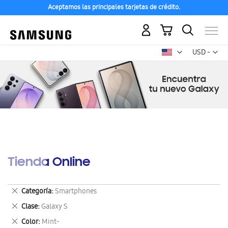
Aceptamos las principales tarjetas de crédito.
Mi carrito
Mon
USD -
dólar
estadounid
Tienda Online
Eliminar
Categoría
Smartphones
este
Eliminar
Clase
Galaxy S
artículo
este
Eliminar
Color
Mint-
artículo