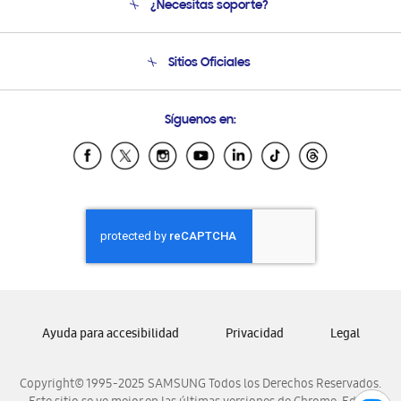
¿Necesitas soporte?
Soporte
Seguimiento de tu pedido
Soporte telefónico
Sitios Oficiales
Condiciones de Compra
Soporte vía eMail
Preguntas Frecuentes
Samsung Costa Rica
Síguenos en:
Samsung Ecuador
Samsung El Salvador
Samsung Guatemala
Samsung Honduras
Samsung Nicaragua
Samsung Panamá
Samsung República Dominicana
Samsung Venezuela
Ayuda para accesibilidad
Privacidad
Legal
Copyright© 1995-2025 SAMSUNG Todos los Derechos Reservados.