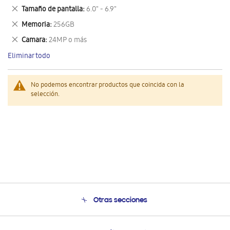
este
Eliminar
Tamaño de pantalla
6.0" - 6.9"
artículo
este
Eliminar
Memoria
256GB
artículo
este
Eliminar
Camara
24MP o más
artículo
este
Eliminar todo
artículo
No podemos encontrar productos que coincida con la
selección.
Otras secciones
Conócenos