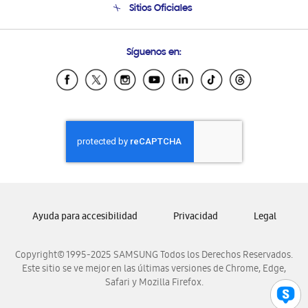
Sitios Oficiales
Condiciones de Compra
Soporte vía eMail
Preguntas Frecuentes
Samsung Costa Rica
Síguenos en:
Samsung Ecuador
Samsung El Salvador
Samsung Guatemala
Samsung Honduras
Samsung Nicaragua
Samsung Panamá
Samsung República Dominicana
Samsung Venezuela
Ayuda para accesibilidad
Privacidad
Legal
Copyright© 1995-2025 SAMSUNG Todos los Derechos Reservados.
Este sitio se ve mejor en las últimas versiones de Chrome, Edge,
Safari y Mozilla Firefox.