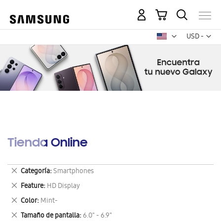
Mi carrito
Mon
USD -
dólar
estadounid
Tienda Online
Eliminar
Categoría
Smartphones
este
Eliminar
Feature
HD Display
artículo
este
Eliminar
Color
Mint-
artículo
este
Eliminar
Tamaño de pantalla
6.0" - 6.9"
artículo