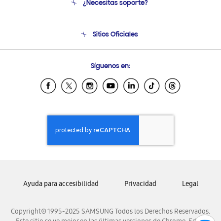
¿Necesitas soporte?
Soporte
Seguimiento de tu pedido
Soporte telefónico
Sitios Oficiales
Condiciones de Compra
Soporte vía eMail
Preguntas Frecuentes
Samsung Costa Rica
Síguenos en:
Samsung Ecuador
Samsung El Salvador
Samsung Guatemala
Samsung Honduras
Samsung Nicaragua
Samsung Panamá
Samsung República Dominicana
Samsung Venezuela
Ayuda para accesibilidad
Privacidad
Legal
Copyright© 1995-2025 SAMSUNG Todos los Derechos Reservados.