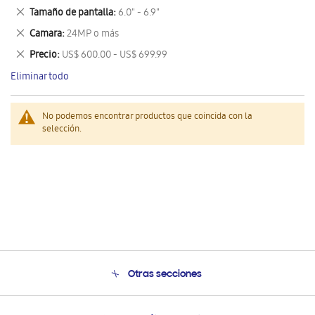
este
Eliminar
Tamaño de pantalla
6.0" - 6.9"
artículo
este
Eliminar
Camara
24MP o más
artículo
este
Eliminar
Precio
US$ 600.00 - US$ 699.99
artículo
este
Eliminar todo
artículo
No podemos encontrar productos que coincida con la
selección.
Otras secciones
Conócenos