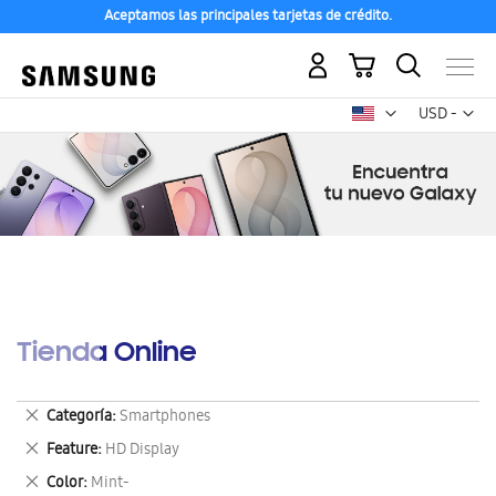
Aceptamos las principales tarjetas de crédito.
Mi carrito
Mon
USD -
dólar
estadounid
Tienda Online
Eliminar
Categoría
Smartphones
este
Eliminar
Feature
HD Display
artículo
este
Eliminar
Color
Mint-
artículo