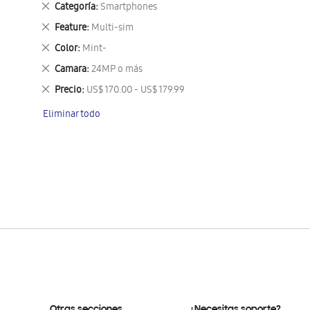
Eliminar
Categoría
Smartphones
este
Eliminar
Feature
Multi-sim
artículo
este
Eliminar
Color
Mint-
artículo
este
Eliminar
Camara
24MP o más
artículo
este
Eliminar
Precio
US$ 170.00 - US$ 179.99
artículo
este
Eliminar todo
artículo
Otras secciones
¿Necesitas soporte?