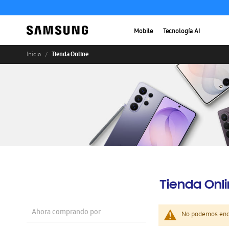
Mobile
Tecnología AI
Tienda Online
Inicio
Tienda Onl
Ahora comprando por
No podemos enco