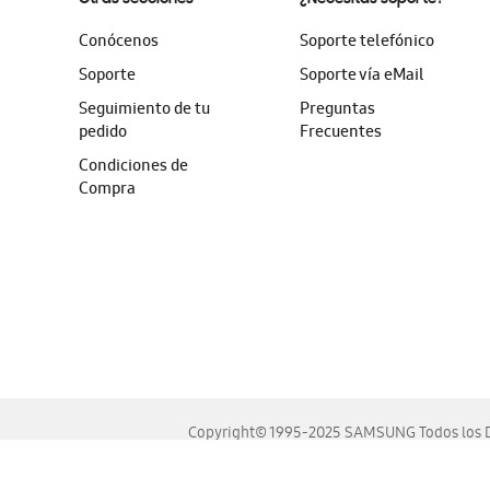
Conócenos
Soporte telefónico
Soporte
Soporte vía eMail
Seguimiento de tu
Preguntas
pedido
Frecuentes
Condiciones de
Compra
Copyright© 1995-2025 SAMSUNG Todos los D
Este sitio se ve mejor en las últimas versiones de Chrome