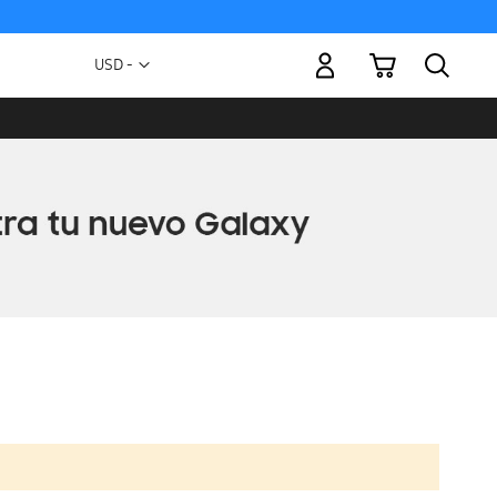
Mi carrito
Moneda
USD -
dólar
estadounidense