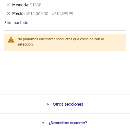
este
Eliminar
Memoria
512GB
artículo
este
Eliminar
Precio
US$ 1,000.00 - US$ 1,999.99
artículo
este
Eliminar todo
artículo
No podemos encontrar productos que coincida con la
selección.
Otras secciones
Conócenos
¿Necesitas soporte?
Soporte