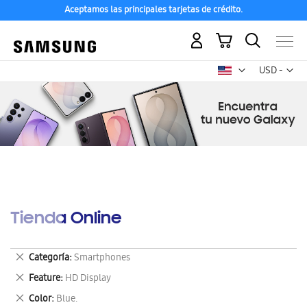
Aceptamos las principales tarjetas de crédito.
Mi carrito
Mon
USD -
dólar
estadounid
Tienda Online
Eliminar
Categoría
Smartphones
este
Eliminar
Feature
HD Display
artículo
este
Eliminar
Color
Blue.
artículo