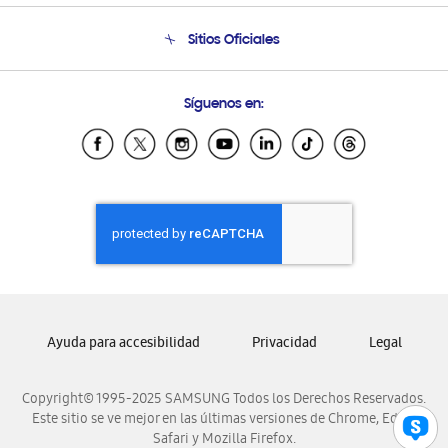
Seguimiento de tu pedido
Soporte telefónico
Sitios Oficiales
Condiciones de Compra
Soporte vía eMail
Preguntas Frecuentes
Samsung Costa Rica
Síguenos en:
Samsung Ecuador
Samsung El Salvador
Samsung Guatemala
Samsung Honduras
Samsung Nicaragua
Samsung Panamá
Samsung República Dominicana
Samsung Venezuela
Ayuda para accesibilidad
Privacidad
Legal
Copyright© 1995-2025 SAMSUNG Todos los Derechos Reservados.
Este sitio se ve mejor en las últimas versiones de Chrome, Edge,
Safari y Mozilla Firefox.