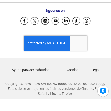
Preguntas Frecuentes
Samsung Costa Rica
Síguenos en:
Samsung Ecuador
Samsung El Salvador
Samsung Guatemala
Samsung Honduras
Samsung Nicaragua
Samsung Panamá
Samsung República Dominicana
Samsung Venezuela
Ayuda para accesibilidad
Privacidad
Legal
Copyright© 1995-2025 SAMSUNG Todos los Derechos Reservados.
Este sitio se ve mejor en las últimas versiones de Chrome, Edge,
Safari y Mozilla Firefox.