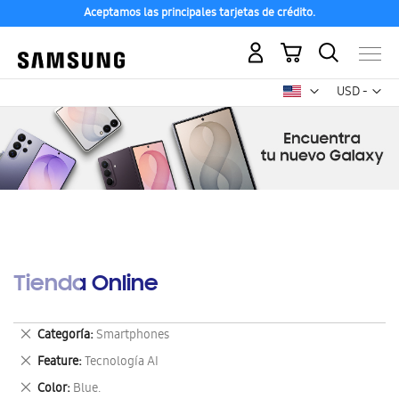
Aceptamos las principales tarjetas de crédito.
Mi carrito
Mon
USD -
dólar
estadounid
Tienda Online
Eliminar
Categoría
Smartphones
este
Eliminar
Feature
Tecnología AI
artículo
este
Eliminar
Color
Blue.
artículo