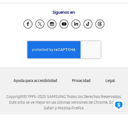
Preguntas Frecuentes
Samsung Costa Rica
Síguenos en:
Samsung Ecuador
Samsung El Salvador
Samsung Guatemala
Samsung Honduras
Samsung Nicaragua
Samsung Panamá
Samsung República Dominicana
Samsung Venezuela
Ayuda para accesibilidad
Privacidad
Legal
Copyright© 1995-2025 SAMSUNG Todos los Derechos Reservados.
Este sitio se ve mejor en las últimas versiones de Chrome, Edge,
Safari y Mozilla Firefox.