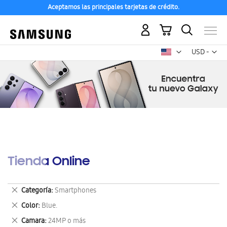
Aceptamos las principales tarjetas de crédito.
Mi carrito
Mon
USD -
dólar
estadounid
Tienda Online
Eliminar
Categoría
Smartphones
este
Eliminar
Color
Blue.
artículo
este
Eliminar
Camara
24MP o más
artículo