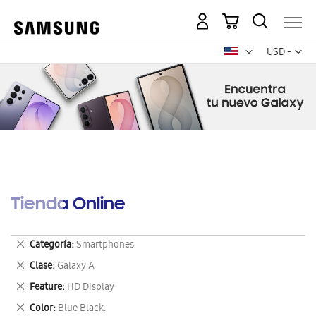
Mi carrito
Mon
USD -
dólar
estadounid
Tienda Online
Eliminar
Categoría
Smartphones
este
Eliminar
Clase
Galaxy A
artículo
este
Eliminar
Feature
HD Display
artículo
este
Eliminar
Color
Blue Black.
artículo