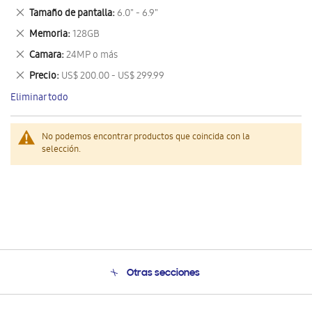
este
Eliminar
Tamaño de pantalla
6.0" - 6.9"
artículo
este
Eliminar
Memoria
128GB
artículo
este
Eliminar
Camara
24MP o más
artículo
este
Eliminar
Precio
US$ 200.00 - US$ 299.99
artículo
este
Eliminar todo
artículo
No podemos encontrar productos que coincida con la
selección.
Otras secciones
Conócenos