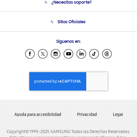
¿Necesitas soporte?
Soporte
Seguimiento de tu pedido
Soporte telefónico
Sitios Oficiales
Condiciones de Compra
Soporte vía eMail
Preguntas Frecuentes
Samsung Costa Rica
Síguenos en:
Samsung Ecuador
Samsung El Salvador
Samsung Guatemala
Samsung Honduras
Samsung Nicaragua
Samsung Panamá
Samsung República Dominicana
Samsung Venezuela
Ayuda para accesibilidad
Privacidad
Legal
Copyright© 1995-2025 SAMSUNG Todos los Derechos Reservados.