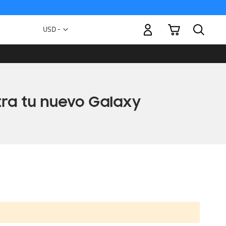
Mi carrito
Moneda
USD -
dólar
estadounidense