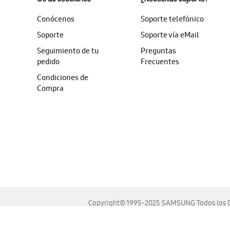
Conócenos
Soporte telefónico
Soporte
Soporte vía eMail
Seguimiento de tu
Preguntas
pedido
Frecuentes
Condiciones de
Compra
Copyright© 1995-2025 SAMSUNG Todos los D
Este sitio se ve mejor en las últimas versiones de Chrome