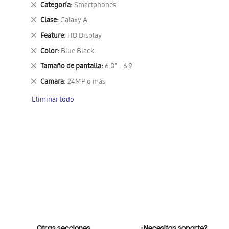
Eliminar
Categoría
Smartphones
este
Eliminar
Clase
Galaxy A
artículo
este
Eliminar
Feature
HD Display
artículo
este
Eliminar
Color
Blue Black.
artículo
este
Eliminar
Tamaño de pantalla
6.0" - 6.9"
artículo
este
Eliminar
Camara
24MP o más
artículo
este
Eliminar todo
artículo
Otras secciones
¿Necesitas soporte?