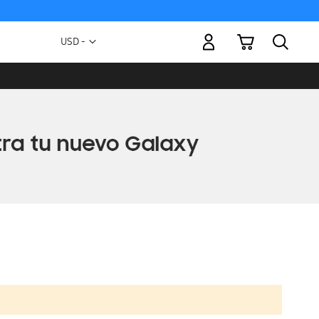
Mi carrito
Moneda
USD -
dólar
estadounidense