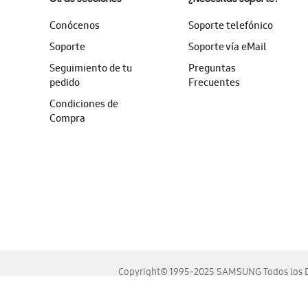
Conócenos
Soporte telefónico
Soporte
Soporte vía eMail
Seguimiento de tu
Preguntas
pedido
Frecuentes
Condiciones de
Compra
Copyright© 1995-2025 SAMSUNG Todos los D
Este sitio se ve mejor en las últimas versiones de Chrome