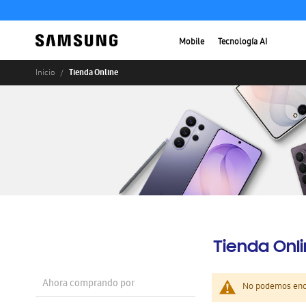
Mobile
Tecnología AI
Tienda Online
Inicio
Tienda Onl
Ahora comprando por
No podemos enco