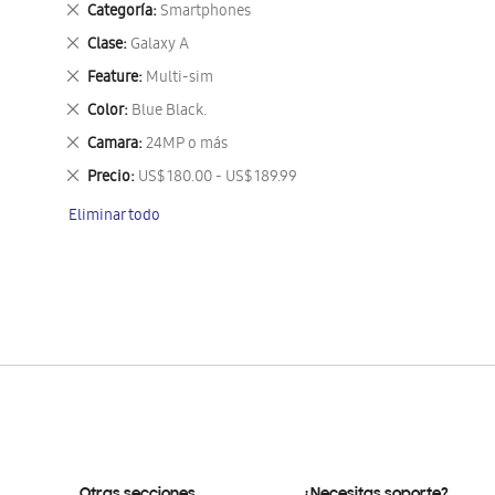
Eliminar
Categoría
Smartphones
este
Eliminar
Clase
Galaxy A
artículo
este
Eliminar
Feature
Multi-sim
artículo
este
Eliminar
Color
Blue Black.
artículo
este
Eliminar
Camara
24MP o más
artículo
este
Eliminar
Precio
US$ 180.00 - US$ 189.99
artículo
este
Eliminar todo
artículo
Otras secciones
¿Necesitas soporte?