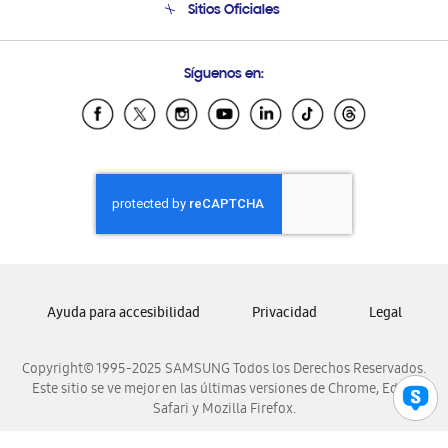
Sitios Oficiales
Condiciones de Compra
Soporte vía eMail
Preguntas Frecuentes
Samsung Costa Rica
Síguenos en:
Samsung Ecuador
Samsung El Salvador
Samsung Guatemala
Samsung Honduras
Samsung Nicaragua
Samsung Panamá
Samsung República Dominicana
Samsung Venezuela
Ayuda para accesibilidad
Privacidad
Legal
Copyright© 1995-2025 SAMSUNG Todos los Derechos Reservados.
Este sitio se ve mejor en las últimas versiones de Chrome, Edge,
Safari y Mozilla Firefox.