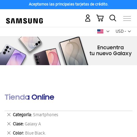
Aceptamos las principales tarjetas de crédito.
Mi carrito
Mon
USD -
dólar
estadounid
Tienda Online
Eliminar
Categoría
Smartphones
este
Eliminar
Clase
Galaxy A
artículo
este
Eliminar
Color
Blue Black.
artículo