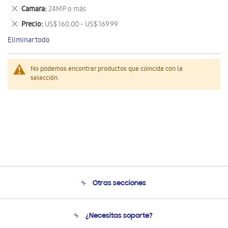
este
Eliminar
Camara
24MP o más
artículo
este
Eliminar
Precio
US$ 160.00 - US$ 169.99
artículo
este
Eliminar todo
artículo
No podemos encontrar productos que coincida con la
selección.
Otras secciones
Conócenos
¿Necesitas soporte?
Soporte