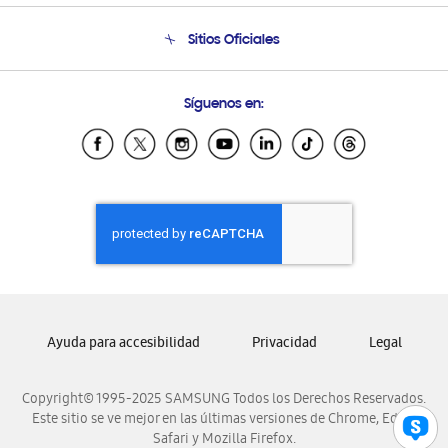
Seguimiento de tu pedido
Soporte telefónico
Sitios Oficiales
Condiciones de Compra
Soporte vía eMail
Preguntas Frecuentes
Samsung Costa Rica
Síguenos en:
Samsung Ecuador
Samsung El Salvador
Samsung Guatemala
Samsung Honduras
Samsung Nicaragua
Samsung Panamá
Samsung República Dominicana
Samsung Venezuela
Ayuda para accesibilidad
Privacidad
Legal
Copyright© 1995-2025 SAMSUNG Todos los Derechos Reservados.
Este sitio se ve mejor en las últimas versiones de Chrome, Edge,
Safari y Mozilla Firefox.