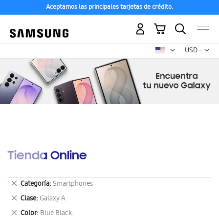
Aceptamos las principales tarjetas de crédito.
Mi carrito
Mon
USD -
dólar
estadounid
Tienda Online
Eliminar
Categoría
Smartphones
este
Eliminar
Clase
Galaxy A
artículo
este
Eliminar
Color
Blue Black.
artículo