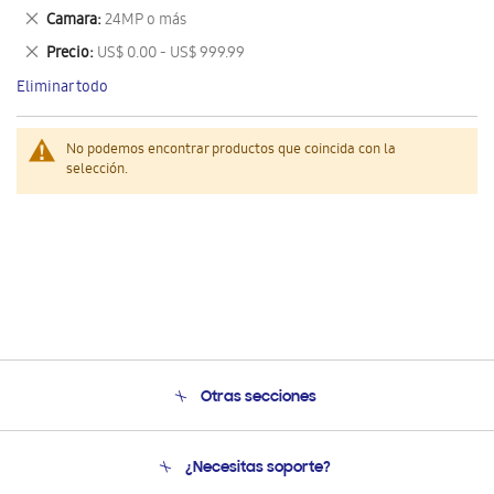
este
Eliminar
Camara
24MP o más
artículo
este
Eliminar
Precio
US$ 0.00 - US$ 999.99
artículo
este
Eliminar todo
artículo
No podemos encontrar productos que coincida con la
selección.
Otras secciones
Conócenos
¿Necesitas soporte?
Soporte