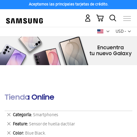
Aceptamos las principales tarjetas de crédito.
Mi carrito
Mon
USD -
dólar
estadounid
Tienda Online
Eliminar
Categoría
Smartphones
este
Eliminar
Feature
Sensor de huella dactilar
artículo
este
Eliminar
Color
Blue Black.
artículo