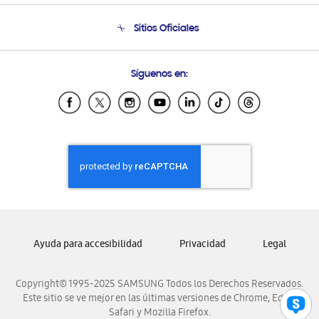
Seguimiento de tu pedido
Soporte telefónico
Sitios Oficiales
Condiciones de Compra
Soporte vía eMail
Preguntas Frecuentes
Samsung Costa Rica
Síguenos en:
Samsung Ecuador
Samsung El Salvador
Samsung Guatemala
Samsung Honduras
Samsung Nicaragua
Samsung Panamá
Samsung República Dominicana
Samsung Venezuela
Ayuda para accesibilidad
Privacidad
Legal
Copyright© 1995-2025 SAMSUNG Todos los Derechos Reservados.
Este sitio se ve mejor en las últimas versiones de Chrome, Edge,
Safari y Mozilla Firefox.