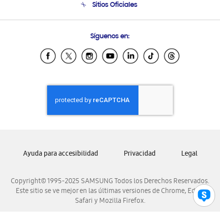
Sitios Oficiales
Condiciones de Compra
Soporte vía eMail
Preguntas Frecuentes
Samsung Costa Rica
Síguenos en:
Samsung Ecuador
Samsung El Salvador
Samsung Guatemala
Samsung Honduras
Samsung Nicaragua
Samsung Panamá
Samsung República Dominicana
Samsung Venezuela
Ayuda para accesibilidad
Privacidad
Legal
Copyright© 1995-2025 SAMSUNG Todos los Derechos Reservados.
Este sitio se ve mejor en las últimas versiones de Chrome, Edge,
Safari y Mozilla Firefox.