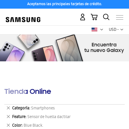
Aceptamos las principales tarjetas de crédito.
Mi carrito
Mon
USD -
dólar
estadounid
Tienda Online
Eliminar
Categoría
Smartphones
este
Eliminar
Feature
Sensor de huella dactilar
artículo
este
Eliminar
Color
Blue Black.
artículo