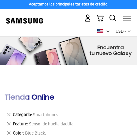
Aceptamos las principales tarjetas de crédito.
Mi carrito
Mon
USD -
dólar
estadounid
Tienda Online
Eliminar
Categoría
Smartphones
este
Eliminar
Feature
Sensor de huella dactilar
artículo
este
Eliminar
Color
Blue Black.
artículo