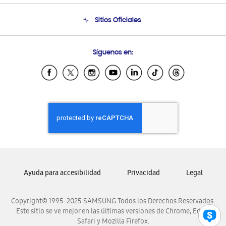
Seguimiento de tu pedido
Soporte telefónico
Sitios Oficiales
Condiciones de Compra
Soporte vía eMail
Preguntas Frecuentes
Samsung Costa Rica
Síguenos en:
Samsung Ecuador
Samsung El Salvador
Samsung Guatemala
Samsung Honduras
Samsung Nicaragua
Samsung Panamá
Samsung República Dominicana
Samsung Venezuela
Ayuda para accesibilidad
Privacidad
Legal
Copyright© 1995-2025 SAMSUNG Todos los Derechos Reservados.
Este sitio se ve mejor en las últimas versiones de Chrome, Edge,
Safari y Mozilla Firefox.