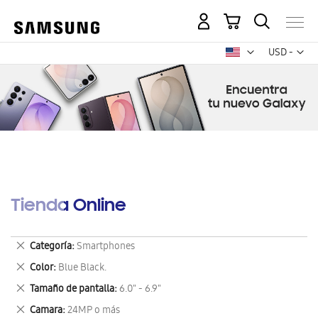
Mi carrito
Mon
USD -
dólar
estadounid
Tienda Online
Eliminar
Categoría
Smartphones
este
Eliminar
Color
Blue Black.
artículo
este
Eliminar
Tamaño de pantalla
6.0" - 6.9"
artículo
este
Eliminar
Camara
24MP o más
artículo