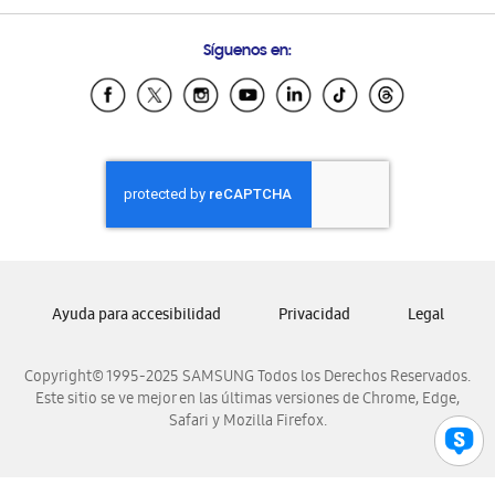
Preguntas Frecuentes
Samsung Costa Rica
Síguenos en:
Samsung Ecuador
Samsung El Salvador
Samsung Guatemala
Samsung Honduras
Samsung Nicaragua
Samsung Panamá
Samsung República Dominicana
Samsung Venezuela
Ayuda para accesibilidad
Privacidad
Legal
Copyright© 1995-2025 SAMSUNG Todos los Derechos Reservados.
Este sitio se ve mejor en las últimas versiones de Chrome, Edge,
Safari y Mozilla Firefox.