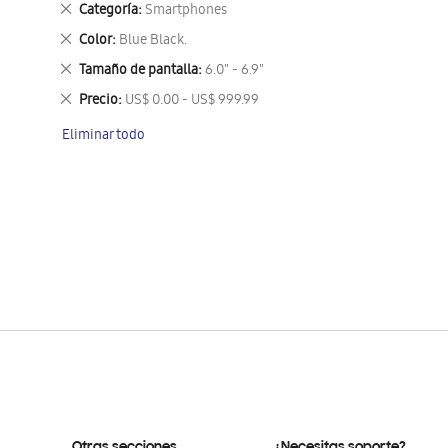
Eliminar
Categoría
Smartphones
este
Eliminar
Color
Blue Black.
artículo
este
Eliminar
Tamaño de pantalla
6.0" - 6.9"
artículo
este
Eliminar
Precio
US$ 0.00 - US$ 999.99
artículo
este
Eliminar todo
artículo
Otras secciones
¿Necesitas soporte?