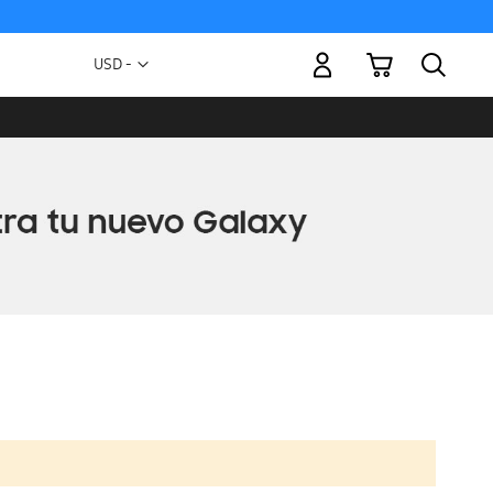
Mi carrito
Moneda
USD -
dólar
estadounidense