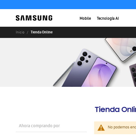
Mobile
Tecnología AI
Tienda Online
Inicio
Tienda Onl
Ahora comprando por
No podemos enco