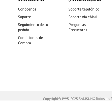
Conócenos
Soporte telefónico
Soporte
Soporte vía eMail
Seguimiento de tu
Preguntas
pedido
Frecuentes
Condiciones de
Compra
Copyright© 1995-2025 SAMSUNG Todos los D
Este sitio se ve mejor en las últimas versiones de Chrome