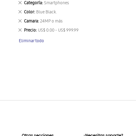
Eliminar
Categoría
Smartphones
este
Eliminar
Color
Blue Black.
artículo
este
Eliminar
Camara
24MP o más
artículo
este
Eliminar
Precio
US$ 0.00 - US$ 999.99
artículo
este
Eliminar todo
artículo
Otras secciones
¿Necesitas soporte?