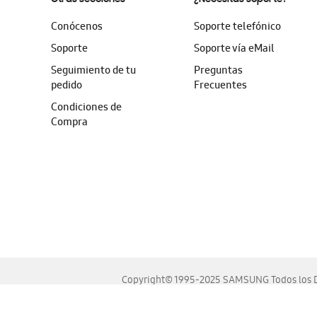
Conócenos
Soporte telefónico
Soporte
Soporte vía eMail
Seguimiento de tu
Preguntas
pedido
Frecuentes
Condiciones de
Compra
Copyright© 1995-2025 SAMSUNG Todos los D
Este sitio se ve mejor en las últimas versiones de Chrome