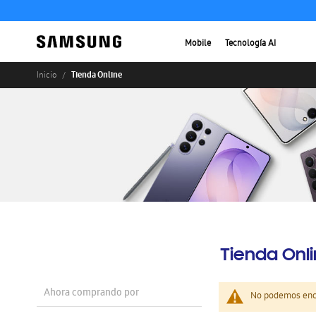
Mobile
Tecnología AI
Tienda Online
Inicio
Tienda Onl
Ahora comprando por
No podemos enco