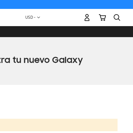
Mi carrito
Moneda
USD -
dólar
estadounidense