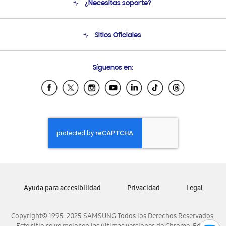
¿Necesitas soporte?
Soporte
Seguimiento de tu pedido
Soporte telefónico
Sitios Oficiales
Condiciones de Compra
Soporte vía eMail
Preguntas Frecuentes
Samsung Costa Rica
Síguenos en:
Samsung Ecuador
Samsung El Salvador
Samsung Guatemala
Samsung Honduras
Samsung Nicaragua
Samsung Panamá
Samsung República Dominicana
Samsung Venezuela
Ayuda para accesibilidad
Privacidad
Legal
Copyright© 1995-2025 SAMSUNG Todos los Derechos Reservados.