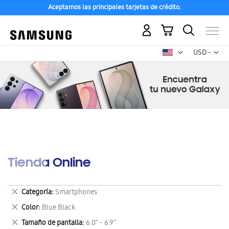
Aceptamos las principales tarjetas de crédito.
Mi carrito
Mon
USD -
dólar
estadounid
Tienda Online
Eliminar
Categoría
Smartphones
este
Eliminar
Color
Blue Black.
artículo
este
Eliminar
Tamaño de pantalla
6.0" - 6.9"
artículo