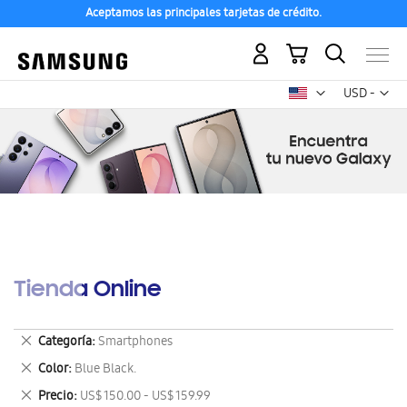
Aceptamos las principales tarjetas de crédito.
Mi carrito
Mon
USD -
dólar
estadounid
Tienda Online
Eliminar
Categoría
Smartphones
este
Eliminar
Color
Blue Black.
artículo
este
Eliminar
Precio
US$ 150.00 - US$ 159.99
artículo