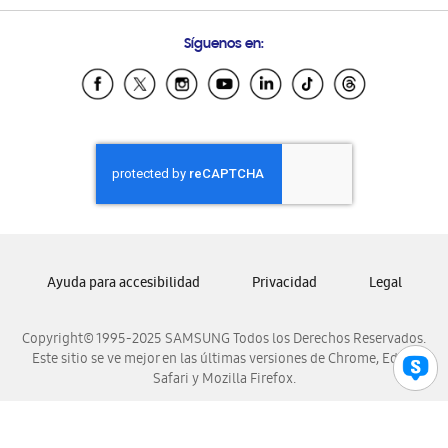
Preguntas Frecuentes
Samsung Costa Rica
Síguenos en:
Samsung Ecuador
Samsung El Salvador
Samsung Guatemala
Samsung Honduras
Samsung Nicaragua
Samsung Panamá
Samsung República Dominicana
Samsung Venezuela
Ayuda para accesibilidad
Privacidad
Legal
Copyright© 1995-2025 SAMSUNG Todos los Derechos Reservados.
Este sitio se ve mejor en las últimas versiones de Chrome, Edge,
Safari y Mozilla Firefox.