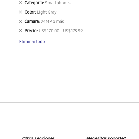
Eliminar
Categoría
Smartphones
este
Eliminar
Color
Light Gray
artículo
este
Eliminar
Camara
24MP o más
artículo
este
Eliminar
Precio
US$ 170.00 - US$ 179.99
artículo
este
Eliminar todo
artículo
Otras secciones
¿Necesitas soporte?