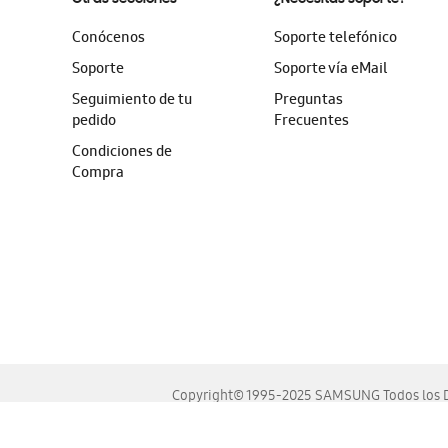
Conócenos
Soporte telefónico
Soporte
Soporte vía eMail
Seguimiento de tu
Preguntas
pedido
Frecuentes
Condiciones de
Compra
Copyright© 1995-2025 SAMSUNG Todos los D
Este sitio se ve mejor en las últimas versiones de Chrome