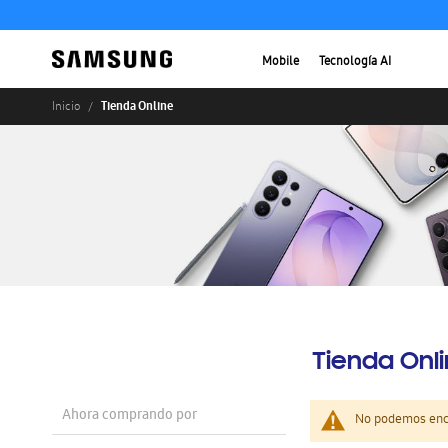
Mobile
Tecnología AI
Tienda Online
Inicio
Tienda Onl
Ahora comprando por
No podemos enco