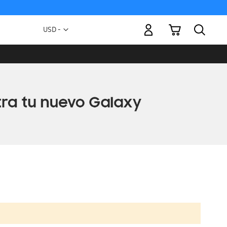
Mi carrito
Moneda
USD -
dólar
estadounidense