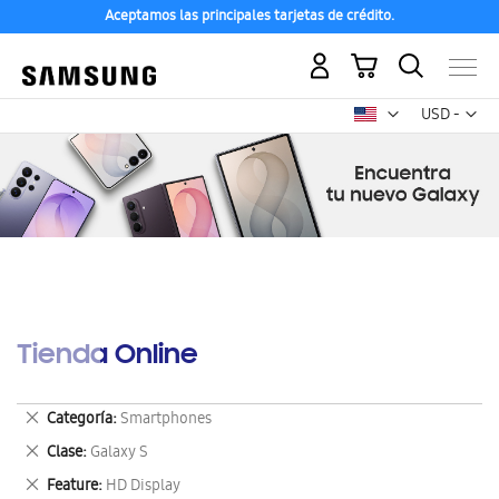
Aceptamos las principales tarjetas de crédito.
Mi carrito
Mon
USD -
dólar
estadounid
Tienda Online
Eliminar
Categoría
Smartphones
este
Eliminar
Clase
Galaxy S
artículo
este
Eliminar
Feature
HD Display
artículo