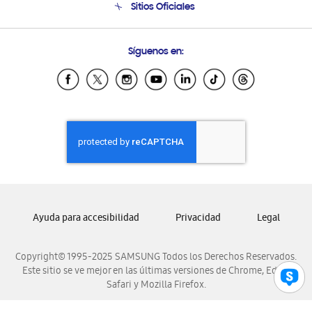
Sitios Oficiales
Condiciones de Compra
Soporte vía eMail
Preguntas Frecuentes
Samsung Costa Rica
Síguenos en:
Samsung Ecuador
Samsung El Salvador
Samsung Guatemala
Samsung Honduras
Samsung Nicaragua
Samsung Panamá
Samsung República Dominicana
Samsung Venezuela
Ayuda para accesibilidad
Privacidad
Legal
Copyright© 1995-2025 SAMSUNG Todos los Derechos Reservados.
Este sitio se ve mejor en las últimas versiones de Chrome, Edge,
Safari y Mozilla Firefox.