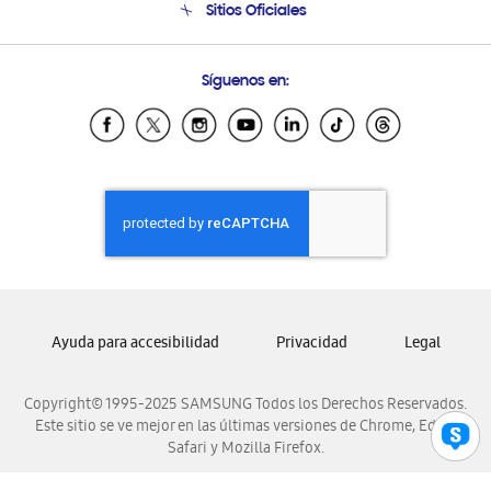
Sitios Oficiales
Condiciones de Compra
Soporte vía eMail
Preguntas Frecuentes
Samsung Costa Rica
Síguenos en:
Samsung Ecuador
Samsung El Salvador
Samsung Guatemala
Samsung Honduras
Samsung Nicaragua
Samsung Panamá
Samsung República Dominicana
Samsung Venezuela
Ayuda para accesibilidad
Privacidad
Legal
Copyright© 1995-2025 SAMSUNG Todos los Derechos Reservados.
Este sitio se ve mejor en las últimas versiones de Chrome, Edge,
Safari y Mozilla Firefox.