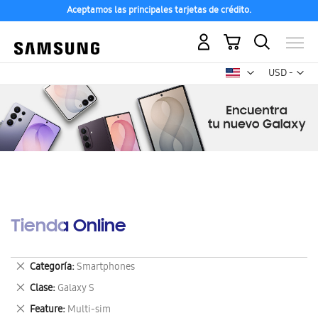
Aceptamos las principales tarjetas de crédito.
Mi carrito
Mon
USD -
dólar
estadounid
Tienda Online
Eliminar
Categoría
Smartphones
este
Eliminar
Clase
Galaxy S
artículo
este
Eliminar
Feature
Multi-sim
artículo