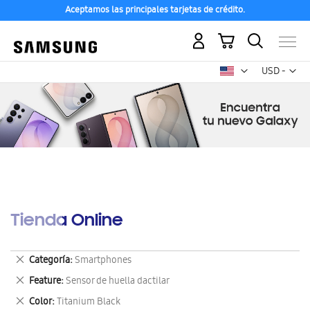
Aceptamos las principales tarjetas de crédito.
Mi carrito
Mon
USD -
dólar
estadounid
Tienda Online
Eliminar
Categoría
Smartphones
este
Eliminar
Feature
Sensor de huella dactilar
artículo
este
Eliminar
Color
Titanium Black
artículo