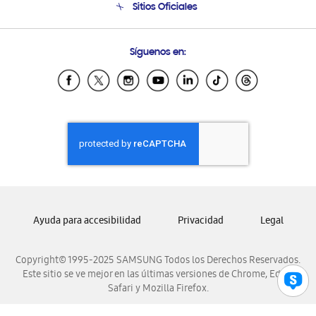
Sitios Oficiales
Condiciones de Compra
Soporte vía eMail
Preguntas Frecuentes
Samsung Costa Rica
Síguenos en:
Samsung Ecuador
Samsung El Salvador
Samsung Guatemala
Samsung Honduras
Samsung Nicaragua
Samsung Panamá
Samsung República Dominicana
Samsung Venezuela
Ayuda para accesibilidad
Privacidad
Legal
Copyright© 1995-2025 SAMSUNG Todos los Derechos Reservados.
Este sitio se ve mejor en las últimas versiones de Chrome, Edge,
Safari y Mozilla Firefox.