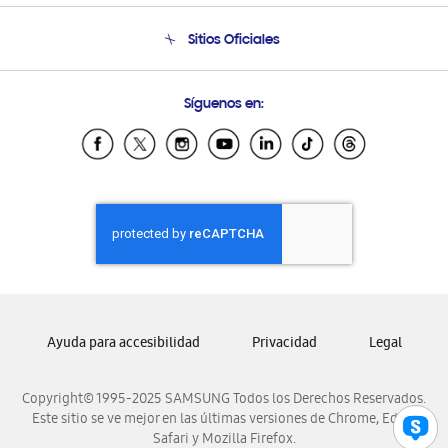
Seguimiento de tu pedido
Soporte telefónico
Sitios Oficiales
Condiciones de Compra
Soporte vía eMail
Preguntas Frecuentes
Samsung Costa Rica
Síguenos en:
Samsung Ecuador
Samsung El Salvador
Samsung Guatemala
Samsung Honduras
Samsung Nicaragua
Samsung Panamá
Samsung República Dominicana
Samsung Venezuela
Ayuda para accesibilidad
Privacidad
Legal
Copyright© 1995-2025 SAMSUNG Todos los Derechos Reservados.
Este sitio se ve mejor en las últimas versiones de Chrome, Edge,
Safari y Mozilla Firefox.