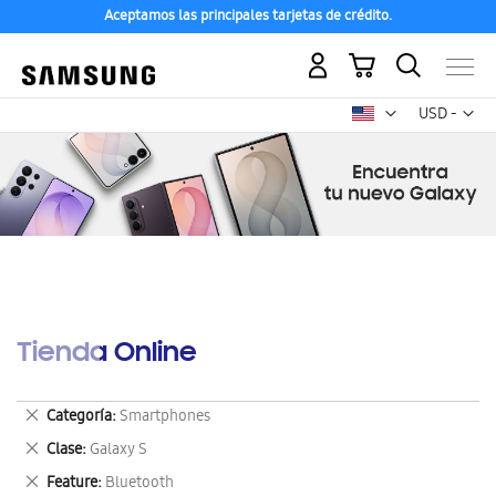
Aceptamos las principales tarjetas de crédito.
Mi carrito
Mon
USD -
dólar
estadounid
Tienda Online
Eliminar
Categoría
Smartphones
este
Eliminar
Clase
Galaxy S
artículo
este
Eliminar
Feature
Bluetooth
artículo