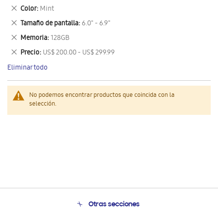
este
Eliminar
Color
Mint
artículo
este
Eliminar
Tamaño de pantalla
6.0" - 6.9"
artículo
este
Eliminar
Memoria
128GB
artículo
este
Eliminar
Precio
US$ 200.00 - US$ 299.99
artículo
este
Eliminar todo
artículo
No podemos encontrar productos que coincida con la
selección.
Otras secciones