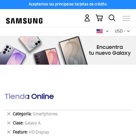
Aceptamos las principales tarjetas de crédito.
Mi carrito
Mon
USD -
dólar
estadounid
Tienda Online
Eliminar
Categoría
Smartphones
este
Eliminar
Clase
Galaxy A
artículo
este
Eliminar
Feature
HD Display
artículo