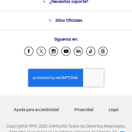
¿Necesitas soporte?
Soporte
Seguimiento de tu pedido
Soporte telefónico
Sitios Oficiales
Condiciones de Compra
Soporte vía eMail
Preguntas Frecuentes
Samsung Costa Rica
Síguenos en:
Samsung Ecuador
Samsung El Salvador
Samsung Guatemala
Samsung Honduras
Samsung Nicaragua
Samsung Panamá
Samsung República Dominicana
Samsung Venezuela
Ayuda para accesibilidad
Privacidad
Legal
Copyright© 1995-2025 SAMSUNG Todos los Derechos Reservados.