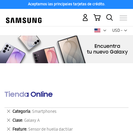
Aceptamos las principales tarjetas de crédito.
Mi carrito
Mon
USD -
dólar
estadounid
Tienda Online
Eliminar
Categoría
Smartphones
este
Eliminar
Clase
Galaxy A
artículo
este
Eliminar
Feature
Sensor de huella dactilar
artículo