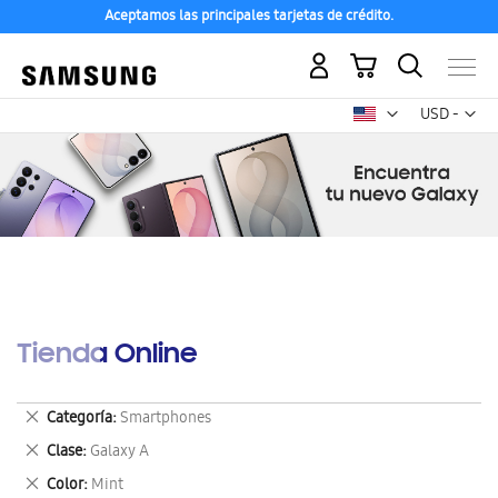
Aceptamos las principales tarjetas de crédito.
Mi carrito
Mon
USD -
dólar
estadounid
Tienda Online
Eliminar
Categoría
Smartphones
este
Eliminar
Clase
Galaxy A
artículo
este
Eliminar
Color
Mint
artículo