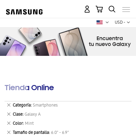
Mi carrito
Mon
USD -
dólar
estadounid
Tienda Online
Eliminar
Categoría
Smartphones
este
Eliminar
Clase
Galaxy A
artículo
este
Eliminar
Color
Mint
artículo
este
Eliminar
Tamaño de pantalla
6.0" - 6.9"
artículo