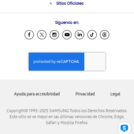
Sitios Oficiales
Condiciones de Compra
Soporte vía eMail
Preguntas Frecuentes
Samsung Costa Rica
Síguenos en:
Samsung Ecuador
Samsung El Salvador
Samsung Guatemala
Samsung Honduras
Samsung Nicaragua
Samsung Panamá
Samsung República Dominicana
Samsung Venezuela
Ayuda para accesibilidad
Privacidad
Legal
Copyright© 1995-2025 SAMSUNG Todos los Derechos Reservados.
Este sitio se ve mejor en las últimas versiones de Chrome, Edge,
Safari y Mozilla Firefox.