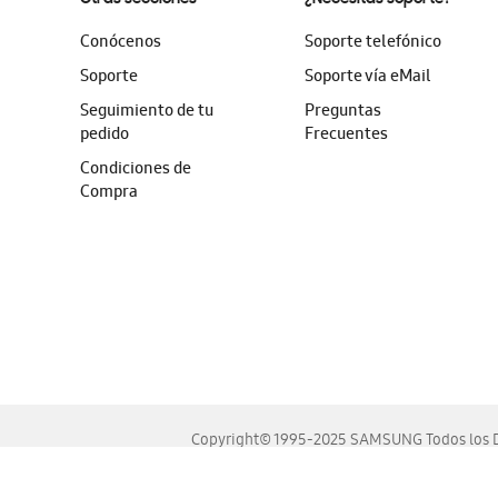
Conócenos
Soporte telefónico
Soporte
Soporte vía eMail
Seguimiento de tu
Preguntas
pedido
Frecuentes
Condiciones de
Compra
Copyright© 1995-2025 SAMSUNG Todos los D
Este sitio se ve mejor en las últimas versiones de Chrome