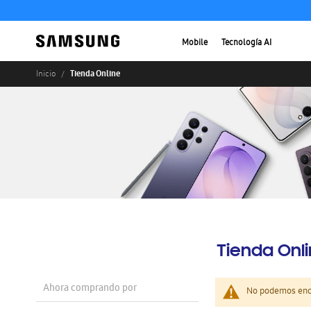
Mobile
Tecnología AI
Tienda Online
Inicio
Tienda Onl
Ahora comprando por
No podemos enco