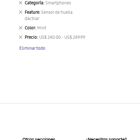
Eliminar
Categoría
Smartphones
este
Eliminar
Feature
Sensor de huella
artículo
este
dactilar
artículo
Eliminar
Color
Mint
este
Eliminar
Precio
US$ 240.00 - US$ 249.99
artículo
este
Eliminar todo
artículo
Otras secciones
¿Necesitas soporte?