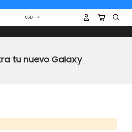
Mi carrito
Moneda
USD -
dólar
estadounidense