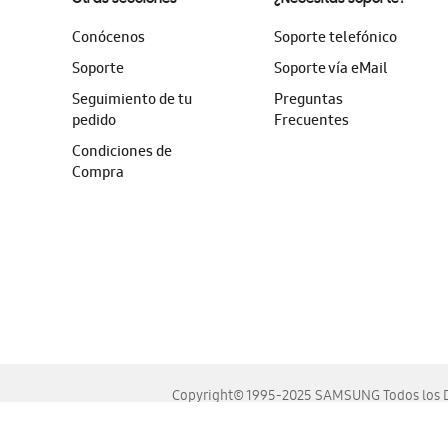
Conócenos
Soporte telefónico
Soporte
Soporte vía eMail
Seguimiento de tu
Preguntas
pedido
Frecuentes
Condiciones de
Compra
Copyright© 1995-2025 SAMSUNG Todos los D
Este sitio se ve mejor en las últimas versiones de Chrome