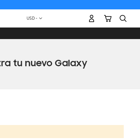
Mi carrito
Moneda
USD -
dólar
estadounidense