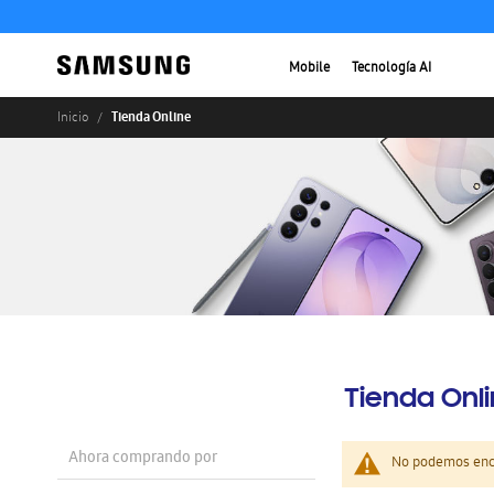
Mobile
Tecnología AI
Tienda Online
Inicio
Tienda Onl
Ahora comprando por
No podemos enco