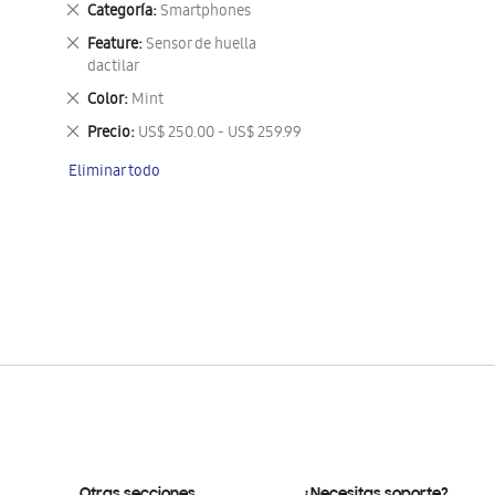
Eliminar
Categoría
Smartphones
este
Eliminar
Feature
Sensor de huella
artículo
este
dactilar
artículo
Eliminar
Color
Mint
este
Eliminar
Precio
US$ 250.00 - US$ 259.99
artículo
este
Eliminar todo
artículo
Otras secciones
¿Necesitas soporte?