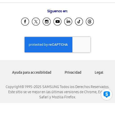
Preguntas Frecuentes
Samsung Costa Rica
Síguenos en:
Samsung Ecuador
Samsung El Salvador
Samsung Guatemala
Samsung Honduras
Samsung Nicaragua
Samsung Panamá
Samsung República Dominicana
Samsung Venezuela
Ayuda para accesibilidad
Privacidad
Legal
Copyright© 1995-2025 SAMSUNG Todos los Derechos Reservados.
Este sitio se ve mejor en las últimas versiones de Chrome, Edge,
Safari y Mozilla Firefox.