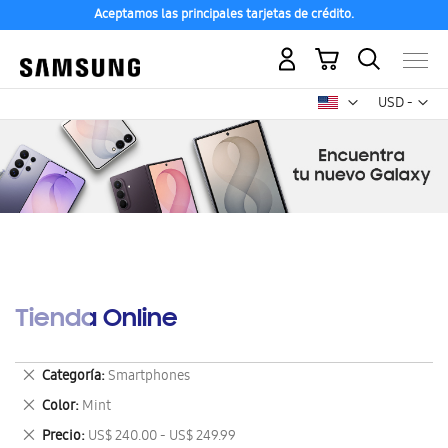
Aceptamos las principales tarjetas de crédito.
Mi carrito
Mon
USD -
dólar
estadounid
Tienda Online
Eliminar
Categoría
Smartphones
este
Eliminar
Color
Mint
artículo
este
Eliminar
Precio
US$ 240.00 - US$ 249.99
artículo