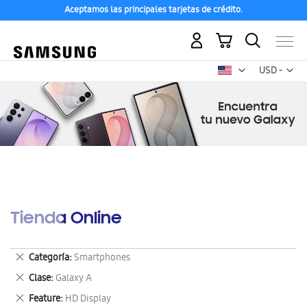
Aceptamos las principales tarjetas de crédito.
Mi carrito
Mon
USD -
dólar
estadounid
Tienda Online
Eliminar
Categoría
Smartphones
este
Eliminar
Clase
Galaxy A
artículo
este
Eliminar
Feature
HD Display
artículo