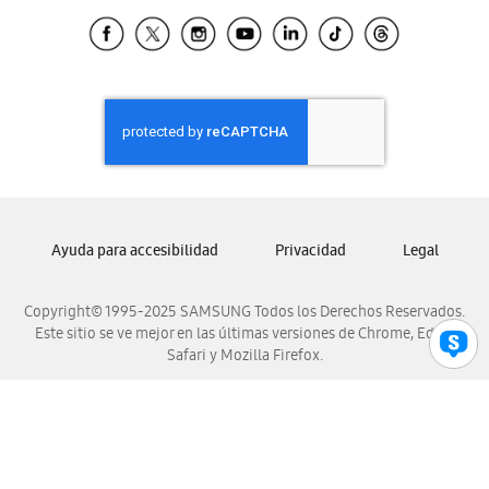
Samsung Ecuador
Samsung El Salvador
Samsung Guatemala
Samsung Honduras
Samsung Nicaragua
Samsung Panamá
Samsung República Dominicana
Samsung Venezuela
Ayuda para accesibilidad
Privacidad
Legal
Copyright© 1995-2025 SAMSUNG Todos los Derechos Reservados.
Este sitio se ve mejor en las últimas versiones de Chrome, Edge,
Safari y Mozilla Firefox.