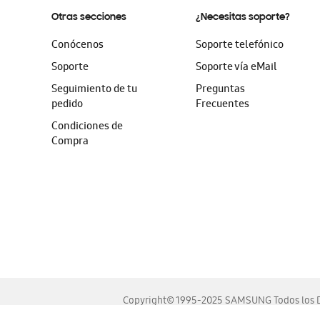
Otras secciones
¿Necesitas soporte?
Conócenos
Soporte telefónico
Soporte
Soporte vía eMail
Seguimiento de tu
Preguntas
pedido
Frecuentes
Condiciones de
Compra
Copyright© 1995-2025 SAMSUNG Todos los D
Este sitio se ve mejor en las últimas versiones de Chrome