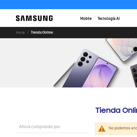
Mobile
Tecnología AI
Tienda Online
Inicio
Tienda Onl
Ahora comprando por
No podemos enco