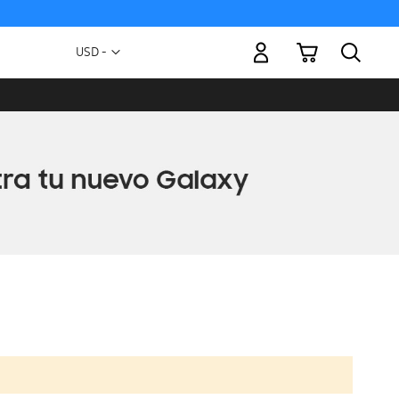
Mi carrito
Moneda
USD -
dólar
estadounidense