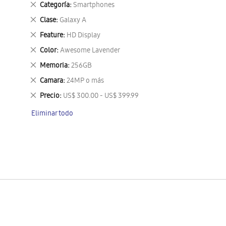
Eliminar
Categoría
Smartphones
este
Eliminar
Clase
Galaxy A
artículo
este
Eliminar
Feature
HD Display
artículo
este
Eliminar
Color
Awesome Lavender
artículo
este
Eliminar
Memoria
256GB
artículo
este
Eliminar
Camara
24MP o más
artículo
este
Eliminar
Precio
US$ 300.00 - US$ 399.99
artículo
este
Eliminar todo
artículo