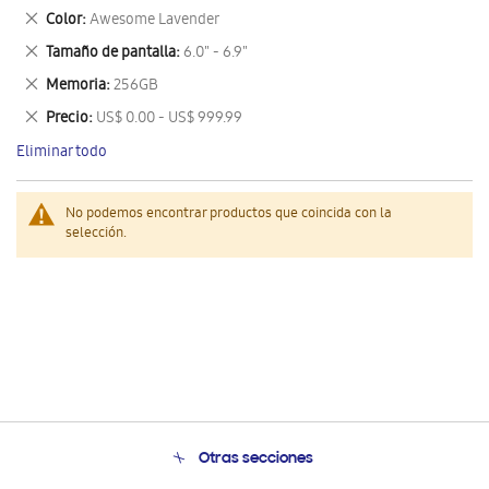
este
Eliminar
Color
Awesome Lavender
artículo
este
Eliminar
Tamaño de pantalla
6.0" - 6.9"
artículo
este
Eliminar
Memoria
256GB
artículo
este
Eliminar
Precio
US$ 0.00 - US$ 999.99
artículo
este
Eliminar todo
artículo
No podemos encontrar productos que coincida con la
selección.
Otras secciones