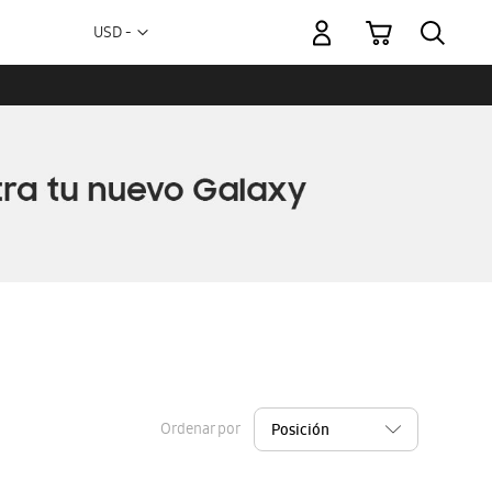
Mi carrito
Moneda
USD -
dólar
estadounidense
Ordenar por