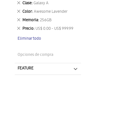
este
Eliminar
Clase
Galaxy A
artículo
este
Eliminar
Color
Awesome Lavender
artículo
este
Eliminar
Memoria
256GB
artículo
este
Eliminar
Precio
US$ 0.00 - US$ 999.99
artículo
este
Eliminar todo
artículo
Opciones de compra
FEATURE