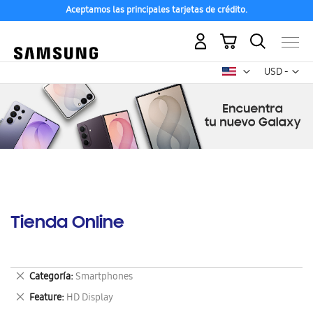
Aceptamos las principales tarjetas de crédito.
Mi carrito
Mon
USD -
dólar
estadounid
Tienda Online
Eliminar
Categoría
Smartphones
este
Eliminar
Feature
HD Display
artículo
este