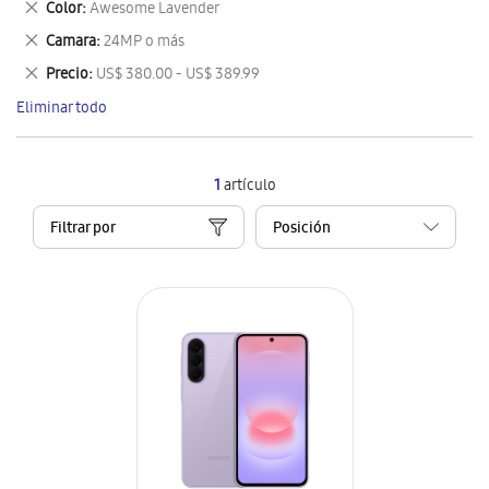
Eliminar
Color
Awesome Lavender
artículo
este
Eliminar
Camara
24MP o más
artículo
este
Eliminar
Precio
US$ 380.00 - US$ 389.99
artículo
este
Eliminar todo
artículo
1
artículo
Filtrar por