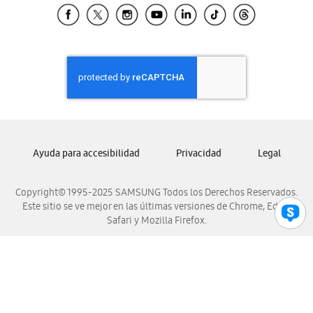
Samsung El Salvador
Samsung Guatemala
Samsung Honduras
Samsung Nicaragua
Samsung Panamá
Samsung República Dominicana
Samsung Venezuela
Ayuda para accesibilidad
Privacidad
Legal
Copyright© 1995-2025 SAMSUNG Todos los Derechos Reservados.
Este sitio se ve mejor en las últimas versiones de Chrome, Edge,
Safari y Mozilla Firefox.