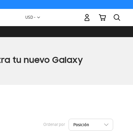
Mi carrito
Moneda
USD -
dólar
estadounidense
Ordenar por