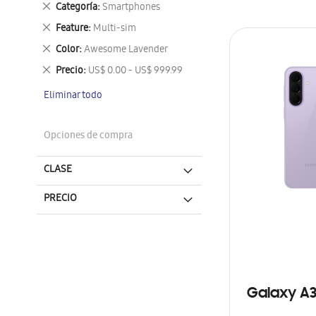
Eliminar
Categoría
Smartphones
este
Eliminar
Feature
Multi-sim
artículo
este
Eliminar
Color
Awesome Lavender
artículo
este
Eliminar
Precio
US$ 0.00 - US$ 999.99
artículo
este
Eliminar todo
artículo
Opciones de compra
CLASE
PRECIO
Galaxy A3