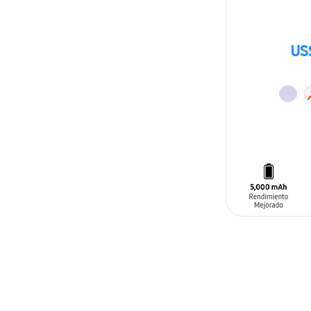
US
AÑADIR AL C