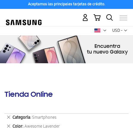
Aceptamos las principales tarjetas de crédito.
Mi carrito
Mon
USD -
dólar
estadounid
Tienda Online
Eliminar
Categoría
Smartphones
este
Eliminar
Color
Awesome Lavender
artículo
este