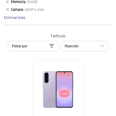
Eliminar
Memoria
256GB
artículo
este
Eliminar
Camara
24MP o más
artículo
este
Eliminar todo
artículo
1
artículo
Filtrar por