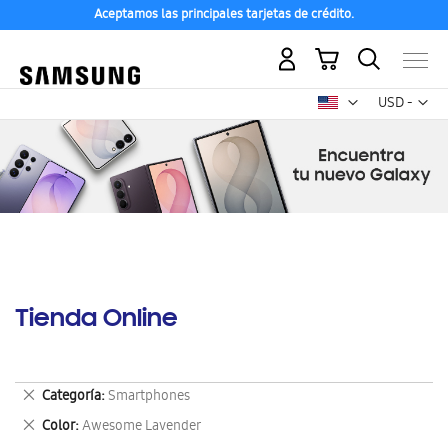
Aceptamos las principales tarjetas de crédito.
Mi carrito
Mon
USD -
dólar
estadounid
Tienda Online
Eliminar
Categoría
Smartphones
este
Eliminar
Color
Awesome Lavender
artículo
este