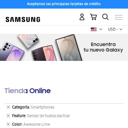
Aceptamos las principales tarjetas de crédito.
Mi carrito
Mon
USD -
dólar
estadounid
Tienda Online
Eliminar
Categoría
Smartphones
este
Eliminar
Feature
Sensor de huella dactilar
artículo
este
Eliminar
Color
Awesome Lime
artículo