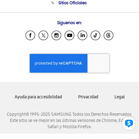
Sitios Oficiales
Condiciones de Compra
Soporte vía eMail
Preguntas Frecuentes
Samsung Costa Rica
Síguenos en:
Samsung Ecuador
Samsung El Salvador
Samsung Guatemala
Samsung Honduras
Samsung Nicaragua
Samsung Panamá
Samsung República Dominicana
Samsung Venezuela
Ayuda para accesibilidad
Privacidad
Legal
Copyright© 1995-2025 SAMSUNG Todos los Derechos Reservados.
Este sitio se ve mejor en las últimas versiones de Chrome, Edge,
Safari y Mozilla Firefox.