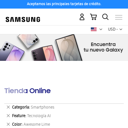
Aceptamos las principales tarjetas de crédito.
Mi carrito
Mon
USD -
dólar
estadounid
Tienda Online
Eliminar
Categoría
Smartphones
este
Eliminar
Feature
Tecnología AI
artículo
este
Eliminar
Color
Awesome Lime
artículo