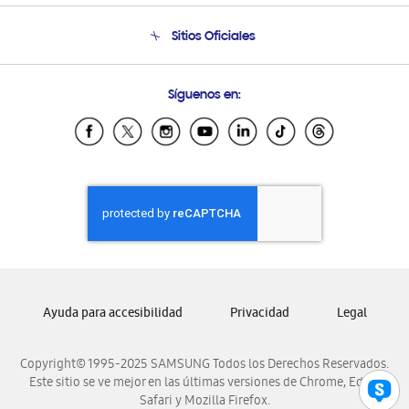
Seguimiento de tu pedido
Soporte telefónico
Sitios Oficiales
Condiciones de Compra
Soporte vía eMail
Preguntas Frecuentes
Samsung Costa Rica
Síguenos en:
Samsung Ecuador
Samsung El Salvador
Samsung Guatemala
Samsung Honduras
Samsung Nicaragua
Samsung Panamá
Samsung República Dominicana
Samsung Venezuela
Ayuda para accesibilidad
Privacidad
Legal
Copyright© 1995-2025 SAMSUNG Todos los Derechos Reservados.
Este sitio se ve mejor en las últimas versiones de Chrome, Edge,
Safari y Mozilla Firefox.