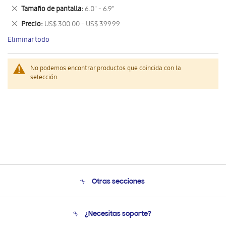
este
Eliminar
Tamaño de pantalla
6.0" - 6.9"
artículo
este
Eliminar
Precio
US$ 300.00 - US$ 399.99
artículo
este
Eliminar todo
artículo
No podemos encontrar productos que coincida con la
selección.
Otras secciones
Conócenos
¿Necesitas soporte?
Soporte