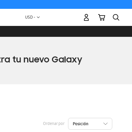
Mi carrito
Moneda
USD -
dólar
estadounidense
Ordenar por