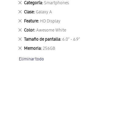
Eliminar
Categoría
Smartphones
este
Eliminar
Clase
Galaxy A
artículo
este
Eliminar
Feature
HD Display
artículo
este
Eliminar
Color
Awesome White
artículo
este
Eliminar
Tamaño de pantalla
6.0" - 6.9"
artículo
este
Eliminar
Memoria
256GB
artículo
este
Eliminar todo
artículo