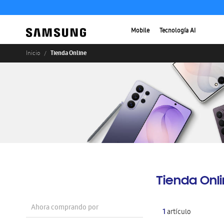
Mobile
Tecnología AI
Tienda Online
Inicio
Tienda Onl
Ahora comprando por
1
artículo