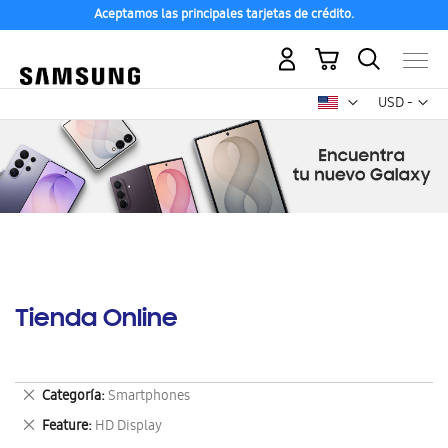
Aceptamos las principales tarjetas de crédito.
Mi carrito
Mon
USD -
dólar
estadounid
Tienda Online
Eliminar
Categoría
Smartphones
este
Eliminar
Feature
HD Display
artículo
este