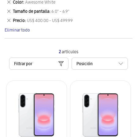
Eliminar
Color
Awesome White
artículo
este
Eliminar
Tamaño de pantalla
6.0" - 6.9"
artículo
este
Eliminar
Precio
US$ 400.00 - US$ 499.99
artículo
este
Eliminar todo
artículo
2
artículos
Filtrar por