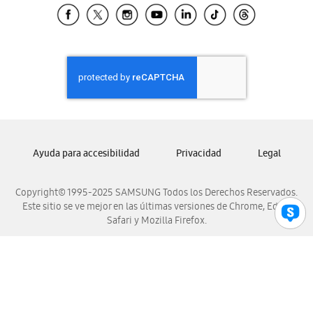
Samsung El Salvador
Samsung Guatemala
Samsung Honduras
Samsung Nicaragua
Samsung Panamá
Samsung República Dominicana
Samsung Venezuela
Ayuda para accesibilidad
Privacidad
Legal
Copyright© 1995-2025 SAMSUNG Todos los Derechos Reservados.
Este sitio se ve mejor en las últimas versiones de Chrome, Edge,
Safari y Mozilla Firefox.