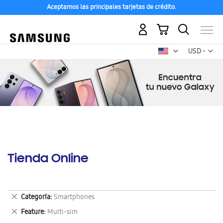
Aceptamos las principales tarjetas de crédito.
Mi carrito
Mon
USD -
dólar
estadounid
Tienda Online
Eliminar
Categoría
Smartphones
este
Eliminar
Feature
Multi-sim
artículo
este