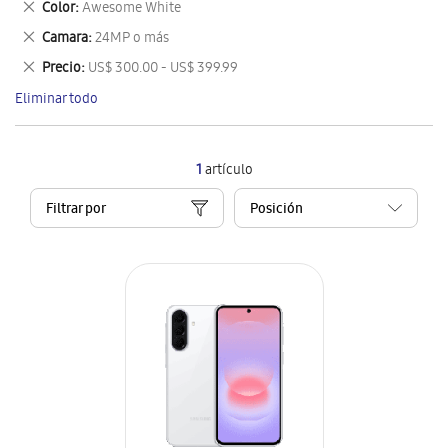
Eliminar
Color
Awesome White
artículo
este
Eliminar
Camara
24MP o más
artículo
este
Eliminar
Precio
US$ 300.00 - US$ 399.99
artículo
este
Eliminar todo
artículo
1
artículo
Filtrar por