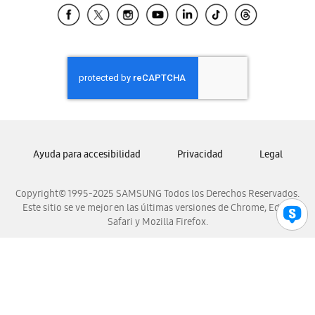
Samsung El Salvador
Samsung Guatemala
Samsung Honduras
Samsung Nicaragua
Samsung Panamá
Samsung República Dominicana
Samsung Venezuela
Ayuda para accesibilidad
Privacidad
Legal
Copyright© 1995-2025 SAMSUNG Todos los Derechos Reservados.
Este sitio se ve mejor en las últimas versiones de Chrome, Edge,
Safari y Mozilla Firefox.