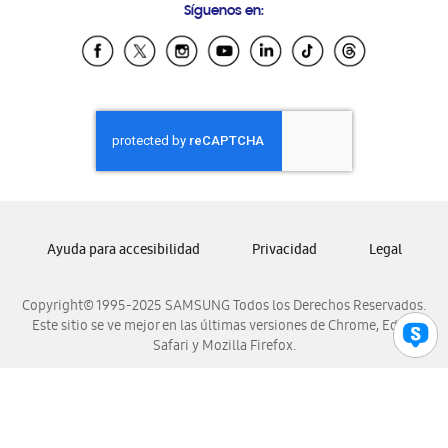
Síguenos en:
Samsung Ecuador
Samsung El Salvador
Samsung Guatemala
Samsung Honduras
Samsung Nicaragua
Samsung Panamá
Samsung República Dominicana
Samsung Venezuela
Ayuda para accesibilidad
Privacidad
Legal
Copyright© 1995-2025 SAMSUNG Todos los Derechos Reservados.
Este sitio se ve mejor en las últimas versiones de Chrome, Edge,
Safari y Mozilla Firefox.