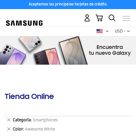
Aceptamos las principales tarjetas de crédito.
Mi carrito
Mon
USD -
dólar
estadounid
Tienda Online
Eliminar
Categoría
Smartphones
este
Eliminar
Color
Awesome White
artículo
este