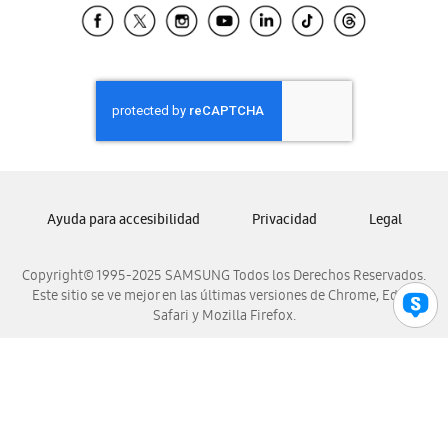
Samsung El Salvador
Samsung Guatemala
Samsung Honduras
Samsung Nicaragua
Samsung Panamá
Samsung República Dominicana
Samsung Venezuela
Ayuda para accesibilidad
Privacidad
Legal
Copyright© 1995-2025 SAMSUNG Todos los Derechos Reservados.
Este sitio se ve mejor en las últimas versiones de Chrome, Edge,
Safari y Mozilla Firefox.