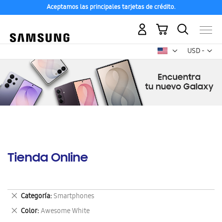
Aceptamos las principales tarjetas de crédito.
Mi carrito
Mon
USD -
dólar
estadounid
Tienda Online
Eliminar
Categoría
Smartphones
este
Eliminar
Color
Awesome White
artículo
este