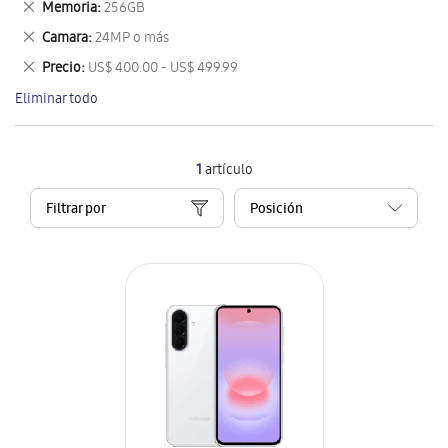
Eliminar
Memoria
256GB
artículo
este
Eliminar
Camara
24MP o más
artículo
este
Eliminar
Precio
US$ 400.00 - US$ 499.99
artículo
este
Eliminar todo
artículo
1
artículo
Filtrar por