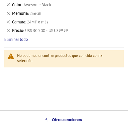
este
Eliminar
Color
Awesome Black
artículo
este
Eliminar
Memoria
256GB
artículo
este
Eliminar
Camara
24MP o más
artículo
este
Eliminar
Precio
US$ 300.00 - US$ 399.99
artículo
este
Eliminar todo
artículo
No podemos encontrar productos que coincida con la
selección.
Otras secciones