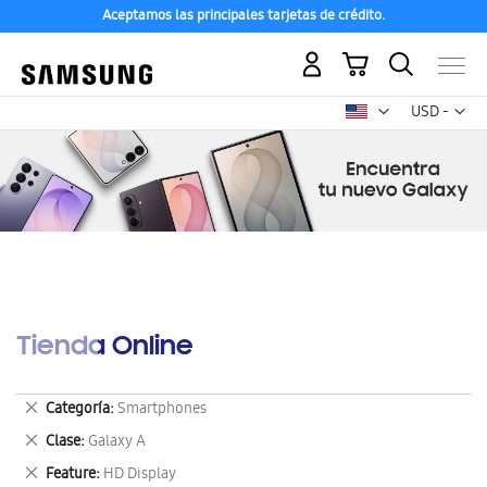
Aceptamos las principales tarjetas de crédito.
Mi carrito
Mon
USD -
dólar
estadounid
Tienda Online
Eliminar
Categoría
Smartphones
este
Eliminar
Clase
Galaxy A
artículo
este
Eliminar
Feature
HD Display
artículo